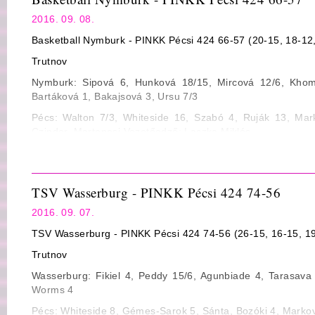
3-pontos dobószázalék: 6/14 43% ill. 5/27 19%
2016. 09. 08.
Büntető dobószázalék: 10/17 59% ill. 11/12 92%
Basketball Nymburk - PINKK Pécsi 424 66-57 (20-15, 18-12,
Lepattanó: 32 (Walton 13) ill. 44 (Hammond 12)
Trutnov
Gólpassz: 4 (Walton, Whiteside, Szabó, Ruják 1) ill. 11 (
Nymburk: Sipová 6, Hunková 18/15, Mircová 12/6, Khom
Szerzett labda: 5 ill. 9
Bartáková 1, Bakajsová 3, Ursu 7/3
Eladott labda: 16 ill. 14
Pécs: Walton 7/3, Whiteside 16, Szabó 4, Ruják 13, Mar
Czinder, Martonosi Vezetőedző: Laczka Miklós
Fault: 18 ill. 22
Statisztika
Mezőny dobószázalék: 23/74 31% ill. 21/67 31%
TSV Wasserburg - PINKK Pécsi 424 74-56
3-pontos dobószázalék: 9/26 35% ill. 2/12 17%
2016. 09. 07.
Büntető dobószázalék: 11/20 55% ill. 13/20 65%
TSV Wasserburg - PINKK Pécsi 424 74-56 (26-15, 16-15, 19
Lepattanó: 52 (Krizová 8) ill. 38 (Walton 7)
Trutnov
Gólpassz: 14 (Krizová 3) ill. 6 (Bozóki 2)
Wasserburg: Fikiel 4, Peddy 15/6, Agunbiade 4, Tarasava 
Szerzett labda: 5 ill. 3
Worms 4
Eladott labda: 8 ill. 8
Pécs: Whiteside 8, Gémes-Sarok 5, Sánta, Bozóki 4, Markovi