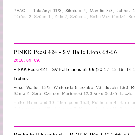
PEAC: : Raksányi 11/3, Sikniute 4, Mandic 8/3, Juhász 1
Fürész 2, Szücs R., Zele 7, Szücs L., Sellei Vezetőedző: Bor
PINKK: Walton 20/9, Whiteside 11/3, Bozóki 3, Ruják
Kovalcsik, Sánta 4, Szabó 10/9, Séra 2, Martonosi Vezetőe
PINKK Pécsi 424 - SV Halle Lions 68-66
2016. 09. 09.
PINKK Pécsi 424 - SV Halle Lions 68-66 (20-17, 13-16, 14-1
Trutnov
Pécs: Walton 13/3, Whiteside 5, Szabó 7/3, Bozóki 13/3, R
Sánta 2, Séra, Czinder, Martonosi 12/3 Vezetőedző: Laczka
Halle: Hammond 10, Thompson 15/3, Pohlmann 4, Hartmann
2, Henningsen 6/6, Hebecker 2, Rouault 6, Horn 11, Schinke
Statisztika
Mezőny dobószázalék: 26/61 43% ill. 25/71 35%
Basketball Nymburk - PINKK Pécsi 424 66-57