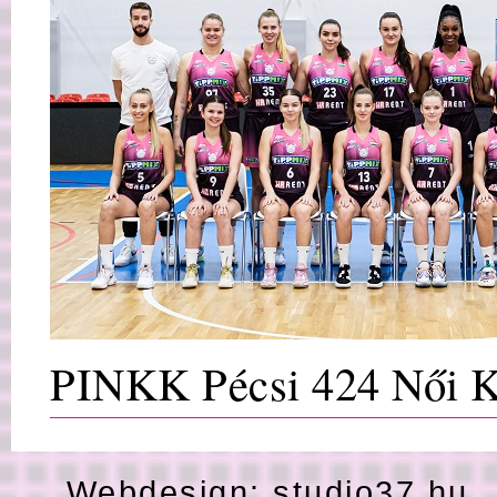
A legjobb játékos, aki ellen, valaha játszott: Nevena Jovanov
Aki a legnagyobb hatással volt/van rád: Benke Szilárd és 
Iványi Dalma, Nevena Jovanovic, Allie Quigley játékát is.
Hobbi: Családommal minél több időt tölteni
Kedvenc zene: Bayer Friderika zenéi és a Gospel zenék
Kedvenc film: Nincs kedvencem de nagyon szeretem a Szív 
PINKK Pécsi 424 Női K
Webdesign:
studio37.hu
H