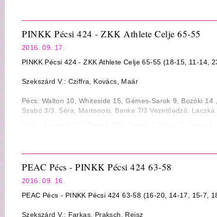
Sánta 3, Szabó 3/3, Bozóki, Séra, Czinder, Martonosi 3 Vez
PINKK Pécsi 424 - ZKK Athlete Celje 65-55
2016. 09. 17.
PINKK Pécsi 424 - ZKK Athlete Celje 65-55 (18-15, 11-14, 2
Szekszárd V.: Cziffra, Kovács, Maár
Pécs: Walton 10, Whiteside 15, Gémes-Sarok 9, Bozóki 14 ,
Szabó 3/3, Séra, Martonosi, Benke 7/3 Vezetőedző: Laczka 
Celje: Potocnik 7/3, Prezelj 6/3, Lesek 4, Maric 7, Slonjsak 
Gwashavanhu 10, Molnar 2, Mitric Edző: Damir Grgic
PEAC Pécs - PINKK Pécsi 424 63-58
2016. 09. 16.
PEAC Pécs - PINKK Pécsi 424 63-58 (16-20, 14-17, 15-7, 1
Szekszárd V.: Farkas, Praksch, Reisz