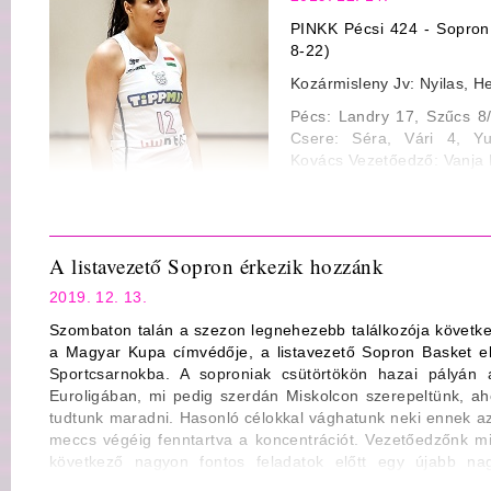
PINKK Pécsi 424 - Sopron 
8-22)
Kozármisleny Jv: Nyilas, H
Pécs: Landry 17, Szűcs 8/
Csere: Séra, Vári 4, Yur
Kovács Vezetőedző: Vanja M
Sopron: Varga A.15, Crv
Dubei 22/15 Csere: Fegyve
Varga K. 3/3, Varga S. 2 V
A listavezető Sopron érkezik hozzánk
Statisztika
2019. 12. 13.
Mezőny dobószázalék: 22/5
Szombaton talán a szezon legnehezebb találkozója következ
3-pontos dobószázalék: 5/14 36% ill. 7/21 33%
a Magyar Kupa címvédője, a listavezető Sopron Basket el
Büntető dobószázalék: 5/7 71% ill. 17/21 81%
Sportcsarnokba. A soproniak csütörtökön hazai pályán 
Euroligában, mi pedig szerdán Miskolcon szerepeltünk, a
Lepattanó: 27 (Yurkevichus 6) ill. 42 (Varga A. 11)
tudtunk maradni. Hasonló célokkal vághatunk neki ennek a
Gólpassz: 8 (Tenyér 3) ill. 25 (Fegyverneky 5)
meccs végéig fenntartva a koncentrációt. Vezetőedzőnk mi
következő nagyon fontos feladatok előtt egy újabb nag
Szerzett labda: 9 ill. 12
mérethetjük meg magunkat.