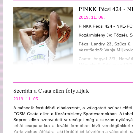
Jv.: Győrffy Pál, Rácz Zsolt, Hervay Tibor (Farkas János)
PINKK Pécsi 424 - 
2019.11.23., szombat – 15:00, Kozármisleny Sportcsarnok
2019. 11. 06.
PINKK Pécsi 424 - NKE-FCS
Kozármisleny Jv: Tőzsér, Sö
Pécs: Landry 23, Szűcs 6, 
Vezetőedző: Vanja Miljkovi
Csata: Angyal 3/3, Horvát
Mányoky 6, Friskovec 13/3,
Statisztika
Mezőny dobószázalék: 21/58 36% ill. 31/53 58%
Szerdán a Csata ellen folytatjuk
3-pontos dobószázalék: 2/10 20% ill. 9/20 45%
2019. 11. 05.
Büntető dobószázalék: 21/25 84% ill. 26/31 84%
A második fordulóból elhalasztott, a válogatott szünet elő
Lepattanó: 30 (Landry 9) ill. 30 (Gustafson 7)
FCSM Csata ellen a Kozármisleny Sportcsarnokban. A tabell
Gólpassz: 14 (Stach 7) ill. 19 (Horváth B. 5)
Sopron ellen szenvedett vereséget még a szezon nyitányán
tehát csapatunkra a kiváló formában lévő vendégünkkel 
Szerzett labda: 6 ill. 16
Yurkevichus játékára, aki térdűtétjét követően a válogatott 