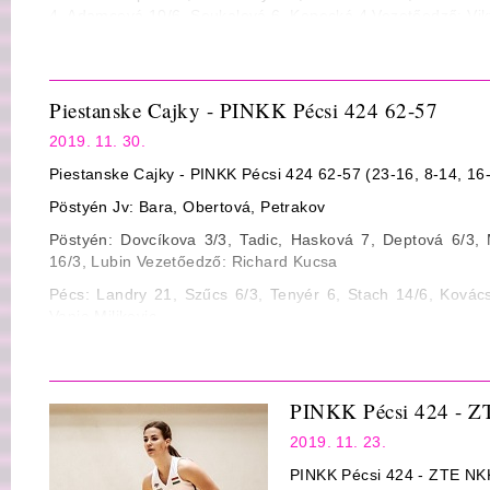
4, Adamcová 10/6, Soukalová 6, Kopecká 4 Vezetőedző: Vik
Statisztika
Mezőny dobószázalék: 16/50 32% ill. 27/68 39%
Piestanske Cajky - PINKK Pécsi 424 62-57
3-pontos dobószázalék: 3/14 21% ill. 9/24 37%
2019. 11. 30.
Büntető dobószázalék: 24/33 72% ill. 19/27 70%
Piestanske Cajky - PINKK Pécsi 424 62-57 (23-16, 8-14, 16
Lepattanó: 40 (Landry 17) ill. 40 (Matuzonyté 9)
Pöstyén Jv: Bara, Obertová, Petrakov
Gólpassz: 11 (Tenyér, Stach 3) ill. 18 (Thompson 6)
Pöstyén: Dovcíkova 3/3, Tadic, Hasková 7, Deptová 6/3, 
Szerzett labda: 9 ill. 11
16/3, Lubin Vezetőedző: Richard Kucsa
Eladott labda: 20 ill. 12
Pécs: Landry 21, Szűcs 6/3, Tenyér 6, Stach 14/6, Kovács 
Fault: 23 ill. 21
Vanja Miljkovic
Statisztika
Mezőny dobószázalék: 23/62 37% ill. 22/57 38%
PINKK Pécsi 424 - 
3-pontos dobószázalék: 5/20 25% ill. 3/12 25%
2019. 11. 23.
Büntető dobószázalék: 11/19 57% ill. 10/15 67%
PINKK Pécsi 424 - ZTE NKK
Lepattanó: 43 (Hamilton-Carter 9) ill. 36 (Landry 11)