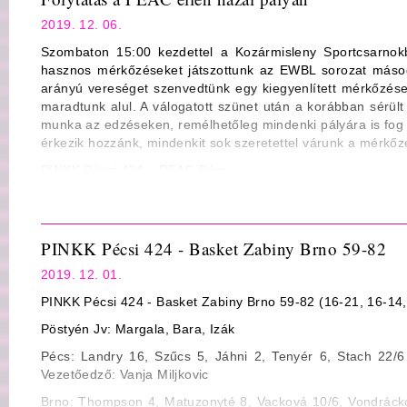
Statisztika
2019. 12. 06.
Mezőny dobószázalék: 23/57 40% ill. 30/56 54%
Szombaton 15:00 kezdettel a Kozármisleny Sportcsarnok
3-pontos dobószázalék: 7/18 39% ill. 6/13 46%
hasznos mérkőzéseket játszottunk az EWBL sorozat másod
Büntető dobószázalék: 11/20 55% ill. 11/14 79%
arányú vereséget szenvedtünk egy kiegyenlített mérkőzése
maradtunk alul. A válogatott szünet után a korábban sérült j
Lepattanó: 40 (Landry 10) ill. 36 (Udodenko, Bravard 11)
munka az edzéseken, remélhetőleg mindenki pályára is fog 
Gólpassz: 14 (Tenyér, Stach 4) ill. 22 (Sánta, Szabó 5)
érkezik hozzánk, mindenkit sok szeretettel várunk a mérkőz
Szerzett labda: 5 ill. 7
PINKK Pécsi 424 – PEAC-Pécs
Eladott labda: 15 ill. 13
Jv.: Fodor Attila, Kovács Nimród, Major Ádám (Fekete Lászl
Fault: 18 ill. 20
2019.12.07., szombat – 15:00, Kozármisleny Sportcsarnok
PINKK Pécsi 424 - Basket Zabiny Brno 59-82
2019. 12. 01.
PINKK Pécsi 424 - Basket Zabiny Brno 59-82 (16-21, 16-14,
Pöstyén Jv: Margala, Bara, Izák
Pécs: Landry 16, Szűcs 5, Jáhni 2, Tenyér 6, Stach 22/6 
Vezetőedző: Vanja Miljkovic
Brno: Thompson 4, Matuzonyté 8, Vacková 10/6, Vondráck