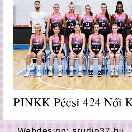
PINKK Pécsi 424 Női K
Webdesign:
studio37.hu
H