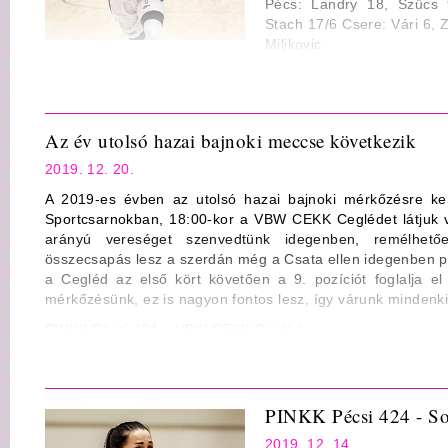
Pécs: Landry 18, Szűcs 9
Stach 17/6 Csere: Vári 6, 
Miljkovic
Cegléd: Gorjanácz 9/9, Higgins 24, Brezinova 11, Swanie
Kobolák, Böröndy 7/3, Révész Vezetőedző: Gabriel Carrasc
Statisztika
Az év utolsó hazai bajnoki meccse következik
Mezőny dobószázalék: 23/65 35% ill. 24/59 41%
2019. 12. 20.
3-pontos dobószázalék: 5/16 31% ill. 4/18 22%
A 2019-es évben az utolsó hazai bajnoki mérkőzésre ke
Büntető dobószázalék: 15/19 79% ill. 17/25 68%
Sportcsarnokban, 18:00-kor a VBW CEKK Ceglédet látjuk v
arányú vereséget szenvedtünk idegenben, remélhet
Lepattanó: 44 (Yurkevichus 12) ill. 39 (Higgins 15)
összecsapás lesz a szerdán még a Csata ellen idegenben pá
Gólpassz: 15 (Stach 6) ill. 19 (Swanier 7)
a Cegléd az első kört követően a 9. pozíciót foglalja el
mérkőzésünk, ez is nagyon fontos lesz, így várunk mindenki
Szerzett labda: 9 ill. 4
PINKK Pécsi 424 – VBW CEKK Cegléd
Eladott labda: 14 ill. 13
Jv.: Farkas Gábor, Nepp László, Horváth Csongor (Németh
Fault: 23 ill. 16
2019.12.20., szombat – 18:00, Kozármisleny Sportcsarnok
PINKK Pécsi 424 - So
2019. 12. 14.