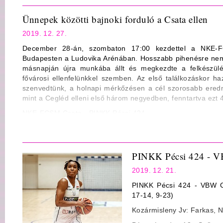
Ünnepek közötti bajnoki forduló a Csata ellen
2019. 12. 27.
December 28-án, szombaton 17:00 kezdettel a NKE-F
Budapesten a Ludovika Arénában. Hosszabb pihenésre nem 
másnapján újra munkába állt és megkezdte a felkészülé
fővárosi ellenfelünkkel szemben. Az első találkozáskor h
szenvedtünk, a holnapi mérkőzésen a cél szorosabb eredm
mint a Cegléd elleni első három negyedben, fenntartva ezt 
NKE-FCSM Csata - PINKK Pécsi 424
Jv.: Nagy Viktor, Balogh Gyula, Sörlei Attila (Bogárdi János)
2019.12.28., szombat – 17:00, Budapest, Ludovika Aréna
PINKK Pécsi 424 - 
2019. 12. 21.
PINKK Pécsi 424 - VBW C
17-14, 9-23)
Kozármisleny Jv: Farkas, 