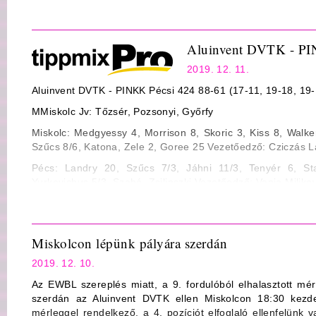
Eladott labda: 21 ill. 12
PINKK Pécsi 424 - Sopron Basket
Fault: 18 ill. 14
Jv.: Nyilas István, Hervay Tibor, Vida József (Kis Balázs)
Aluinvent DVTK - PI
2019.12.14., szombat – 18:00, Kozármisleny Sportcsarnok
2019. 12. 11.
Aluinvent DVTK - PINKK Pécsi 424 88-61 (17-11, 19-18, 19-
MMiskolc Jv: Tőzsér, Pozsonyi, Győrfy
Miskolc: Medgyessy 4, Morrison 8, Skoric 3, Kiss 8, Walke
Szűcs 8/6, Katona, Zele 2, Goree 25 Vezetőedző: Cziczás L
Pécs: Landry 20, Szűcs 7/3, Jáhni 11/3, Tenyér 6, St
Yurkevichus 5/3, Szabó, Zsilinszki Vezetőedző: Vanja Miljkov
Statisztika
Mezőny dobószázalék: 38/89 43% ill. 22/61 36%
Miskolcon lépünk pályára szerdán
3-pontos dobószázalék: 4/19 21% ill. 4/14 29%
2019. 12. 10.
Büntető dobószázalék: 8/9 89% ill. 13/17 76%
Az EWBL szereplés miatt, a 9. fordulóból elhalasztott m
Lepattanó: 53 (Morrison 15) ill. 39 (Landry 8)
szerdán az Aluinvent DVTK ellen Miskolcon 18:30 kezde
mérleggel rendelkező, a 4. pozíciót elfoglaló ellenfelünk 
Gólpassz: 26 (Skoric 6) ill. 9 (Tenyér 6)