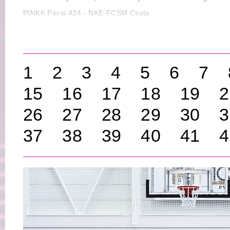
Eladott labda: 26 ill. 22
PINKK Pécsi 424 - NKE-FCSM Csata
Fault: 27 ill. 24
Jv.: Tőzsér Dénes, Söjtöry Tamás, Vida József (Fekete Lász
2019.11.06, szerda – 19:30, Kozármisleny Sportcsarnok
1
2
3
4
5
6
7
15
16
17
18
19
2
26
27
28
29
30
3
37
38
39
40
41
4