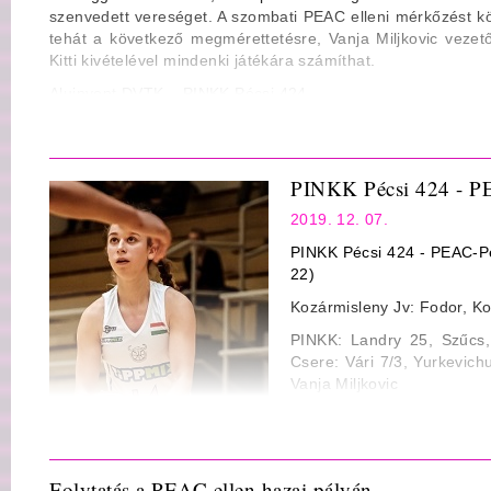
szenvedett vereséget. A szombati PEAC elleni mérkőzést kö
Szerzett labda: 12 ill. 9
tehát a következő megmérettetésre, Vanja Miljkovic veze
Kitti kivételével mindenki játékára számíthat.
Eladott labda: 12 ill. 21
Aluinvent DVTK – PINKK Pécsi 424
Fault: 18 ill. 16
Jv.: Tőzsér Dénes, Pozsonyi László, Győrfy Rúben (Zalai Á
2019.12.10., szerda – 18:30, Miskolc, Generali Aréna
PINKK Pécsi 424 - P
2019. 12. 07.
PINKK Pécsi 424 - PEAC-Pé
22)
Kozármisleny Jv: Fodor, K
PINKK: Landry 25, Szűcs,
Csere: Vári 7/3, Yurkevich
Vanja Miljkovic
PEAC: Sánta 8/3, Gémes-Sa
Bravard 16 Csere: Rujá
Habling 3/3 Vezetőedző: M
Folytatás a PEAC ellen hazai pályán