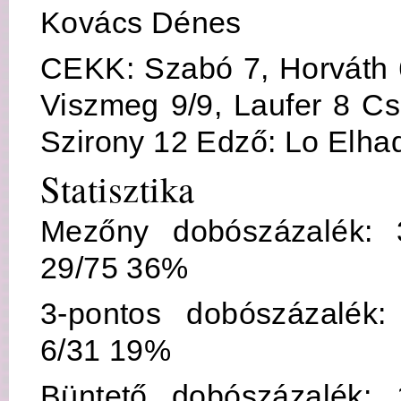
Kovács Dénes
CEKK: Szabó 7, Horváth 
Viszmeg 9/9, Laufer 8 Cs
Szirony 12 Edző: Lo Elhad
Statisztika
Mezőny dobószázalék: 
29/75 36%
3-pontos dobószázalék:
6/31 19%
Büntető dobószázalék: 