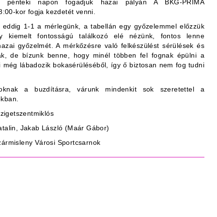
 pénteki napon fogadjuk hazai pályán A BKG-PRIMA
8:00-kor fogja kezdetét venni.
n eddig 1-1 a mérlegünk, a tabellán egy győzelemmel előzzük
gy kiemelt fontosságú találkozó elé nézünk, fontos lenne
zai győzelmét. A mérkőzésre való felkészülést sérülések és
ták, de bízunk benne, hogy minél többen fel fognak épülni a
ki még lábadozik bokasérüléséből, így ő biztosan nem fog tudni
knak a buzdításra, várunk mindenkit sok szeretettel a
okban.
zigetszentmiklós
atalin, Jakab László (Maár Gábor)
zármisleny Városi Sportcsarnok