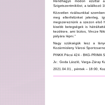
Rendhagyó módon ezúttal a
Szigetszentmiklóst, a találkozó 1
Közvetlen riválisunkkal szembe
meg ellenfelünket jelenleg, í
megszereznünk a szezon első ha
kisebb betegségek is hátráltat
kezdésre, ami biztos, Vincze Ni
pályára lépni."
Nagy szükségük lesz a lányo
Kozármisleny Városi Sportcsarn
PINKK Pécsi 424 - BKG-PRIMA S
Jv.: Goda László, Varga-Záray K
2021.04.01., péntek – 18:00, Ko