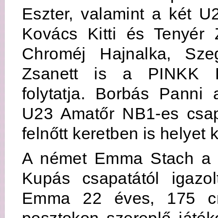
Eszter, valamint a két U2
Kovács Kitti és Tenyér 
Chroméj Hajnalka, Sze
Zsanett is a PINKK P
folytatja. Borbás Pann
U23 Amatőr NB1-es csap
felnőtt keretben is helyet 
A német Emma Stach a 
Kupás csapatától igazo
Emma 22 éves, 175 c