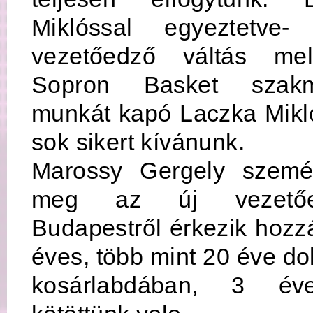
Miklóssal egyeztetve-
vezetőedző váltás mel
Sopron Basket szakm
munkát kapó Laczka Mikl
sok sikert kívánunk.
Marossy Gergely személ
meg az új vezetőed
Budapestről érkezik hozz
éves, több mint 20 éve do
kosárlabdában, 3 éve