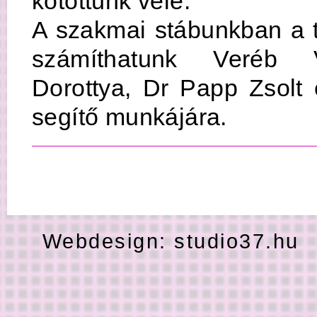
kötöttünk vele.
A szakmai stábunkban a 
számíthatunk Veréb V
Dorottya, Dr Papp Zsolt 
segítő munkájára.
Webdesign:
studio37.hu
H