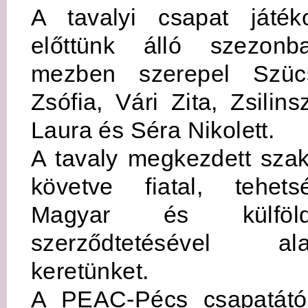
A tavalyi csapat játék
előttünk álló szezon
mezben szerepel Szücs
Zsófia, Vári Zita, Zsilins
Laura és Séra Nikolett.
A tavaly megkezdett sza
követve fiatal, tehets
Magyar és külföld
szerződtetésével al
keretünket.
A PEAC-Pécs csapatátó