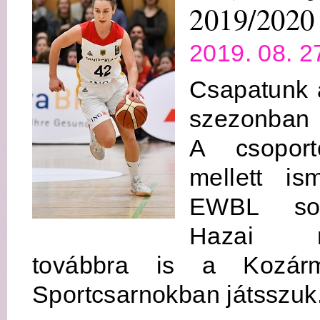
2019/2020 
2019. 08. 2
Csapatunk 
szezonban
A csoport
mellett is
EWBL sor
Hazai mé
továbbra is a Kozárm
Sportcsarnokban játsszuk