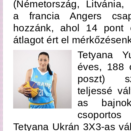
(Németország, Litvánia, 
a francia Angers csap
hozzánk, ahol 14 pont 
átlagot ért el mérkőzésenk
Tetyana Y
éves, 188
poszt) sz
teljessé vá
as bajn
csoporto
Tetyana Ukrán 3X3-as válo