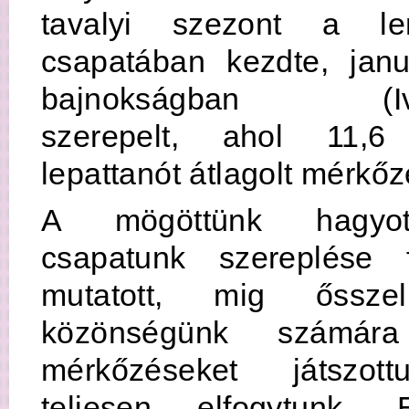
tavalyi szezont a le
csapatában kezdte, janu
bajnokságban (Ivan
szerepelt, ahol 11,6
lepattanót átlagolt mérkő
A mögöttünk hagyot
csapatunk szereplése 
mutatott, mig őssz
közönségünk számára 
mérkőzéseket játszott
teljesen elfogytunk. 