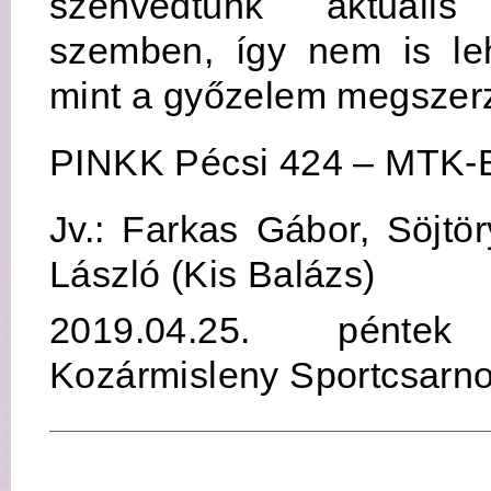
szenvedtünk aktuális 
szemben, így nem is le
mint a győzelem megszer
PINKK Pécsi 424 – MTK-
Jv.: Farkas Gábor, Söjt
László (Kis Balázs)
2019.04.25. pént
Kozármisleny Sportcsarn