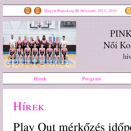
Magyar Bajnokság III. Helyezett: 2013., 2016.
Hírek
Program
Hírek
Play Out mérkőzés időp