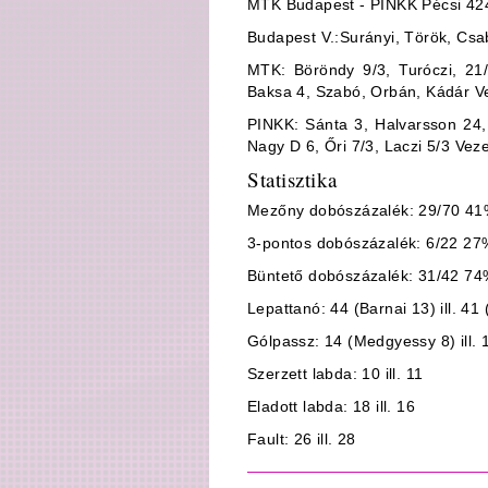
MTK Budapest - PINKK Pécsi 424 
Budapest V.:Surányi, Török, Csa
MTK: Böröndy 9/3, Turóczi, 21
Baksa 4, Szabó, Orbán, Kádár V
PINKK: Sánta 3, Halvarsson 24,
Nagy D 6, Őri 7/3, Laczi 5/3 Ve
Statisztika
Mezőny dobószázalék: 29/70 41%
3-pontos dobószázalék: 6/22 27%
Büntető dobószázalék: 31/42 74%
Lepattanó: 44 (Barnai 13) ill. 41
Gólpassz: 14 (Medgyessy 8) ill. 
Szerzett labda: 10 ill. 11
Eladott labda: 18 ill. 16
Fault: 26 ill. 28