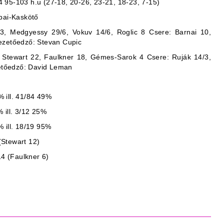
95-103 h.u (27-18, 20-26, 23-21, 18-23, 7-15)
bai-Kaskötő
/3, Medgyessy 29/6, Vokuv 14/6, Roglic 8 Csere: Barnai 10,
ezetőedző: Stevan Cupic
 Stewart 22, Faulkner 18, Gémes-Sarok 4 Csere: Ruják 14/3,
zetőedző: David Leman
 ill. 41/84 49%
 ill. 3/12 25%
 ill. 18/19 95%
 (Stewart 12)
14 (Faulkner 6)