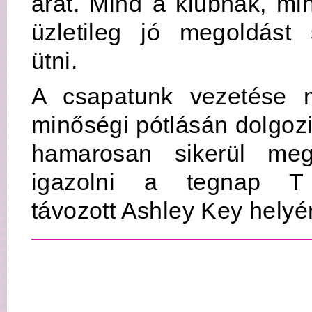
árat. Mind a klubnak, mi
üzletileg jó megoldást 
ütni.
A csapatunk vezetése 
minőségi pótlásán dolgozi
hamarosan sikerül megf
igazolni a tegnap T 
távozott Ashley Key helyé