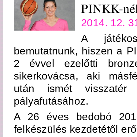
PINKK-né
2014. 12. 3
A játéko
bemutatnunk, hiszen a P
2 évvel ezelőtti bron
sikerkovácsa, aki másf
után ismét visszatér
pályafutásához.
A 26 éves bedobó 201
felkészülés kezdetétől erős